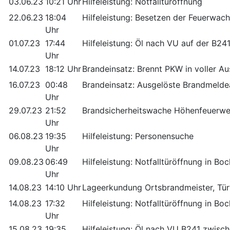
03.06.23
10:21 Uhr
Hilfeleistung: Notfalltüröffnung
22.06.23
18:04
Hilfeleistung: Besetzen der Feuerwac
Uhr
01.07.23
17:44
Hilfeleistung: Öl nach VU auf der B2
Uhr
14.07.23
18:12 Uhr
Brandeinsatz: Brennt PKW in voller A
16.07.23
00:48
Brandeinsatz: Ausgelöste Brandmeld
Uhr
29.07.23
21:52
Brandsicherheitswache Höhenfeuerw
Uhr
06.08.23
19:35
Hilfeleistung: Personensuche
Uhr
09.08.23
06:49
Hilfeleistung: Notfalltüröffnung in Bo
Uhr
14.08.23
14:10 Uhr
Lageerkundung Ortsbrandmeister, Tür
14.08.23
17:32
Hilfeleistung: Notfalltüröffnung in Bo
Uhr
15.08.23
19:35
Hilfeleistung: Öl nach VU B241 zwis