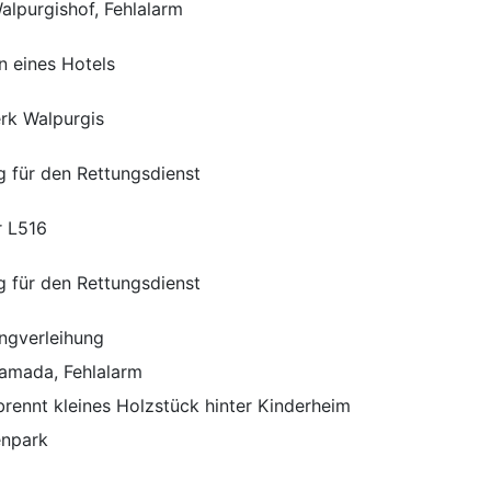
lpurgishof, Fehlalarm
on eines Hotels
rk Walpurgis
ng für den Rettungsdienst
r L516
ng für den Rettungsdienst
ngverleihung
amada, Fehlalarm
brennt kleines Holzstück hinter Kinderheim
enpark