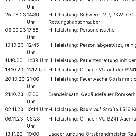
Uhr
25.08.23
14:39
Hilfeleistung: Schwerer VU, PKW in G
Uhr
Rettungshubschrauber
03.09.23
17:58
Hilfeleistung: Personensuche
Uhr
10.10.23
12:45
Hilfeleistung: Person abgestürzt, reini
Uhr
11.10.23
11:39 Uhr
Hilfeleistung: Patientenrettung mit der
16.10.23
11:12 Uhr
Hilfeleistung: Öl nach VU auf der B24
20.10.23
21:06
Hilfeleistung: Feuerwache Goslar mit 
Uhr
21.10.23
17:30
Brandeinsatz: Gebäudefeuer Romkerhal
Uhr
02.11.23
10:14 Uhr
Hilfeleistung: Baum auf Straße L516 
06.11.23
08:28
Hilfeleistung: Öl nach VU B241 Auerh
Uhr
13.11.23
19:00
Lageerkundung Ortsbrandmeister Rau