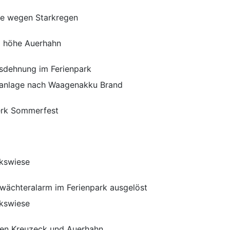
he wegen Starkregen
41 höhe Auerhahn
usdehnung im Ferienpark
eanlage nach Waagenakku Brand
erk Sommerfest
ckswiese
wächteralarm im Ferienpark ausgelöst
ckswiese
chen Kreuzeck und Auerhahn