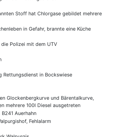
nnten Stoff hat Chlorgase gebildet mehrere
henleben in Gefahr, brannte eine Küche
r die Polizei mit dem UTV
n
ng Rettungsdienst in Bockswiese
hen Glockenbergkurve und Bärentalkurve,
n mehrere 100l Diesel ausgetreten
, B241 Auerhahn
lpurgishof, Fehlalarm
rk Walpurgis