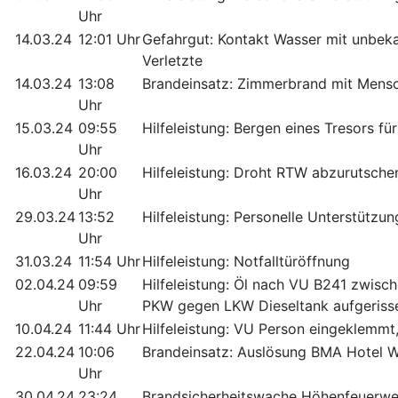
Uhr
14.03.24
12:01 Uhr
Gefahrgut: Kontakt Wasser mit unbeka
Verletzte
14.03.24
13:08
Brandeinsatz: Zimmerbrand mit Mensc
Uhr
15.03.24
09:55
Hilfeleistung: Bergen eines Tresors fü
Uhr
16.03.24
20:00
Hilfeleistung: Droht RTW abzurutsche
Uhr
29.03.24
13:52
Hilfeleistung: Personelle Unterstützu
Uhr
31.03.24
11:54 Uhr
Hilfeleistung: Notfalltüröffnung
02.04.24
09:59
Hilfeleistung: Öl nach VU B241 zwisc
Uhr
PKW gegen LKW Dieseltank aufgerisse
10.04.24
11:44 Uhr
Hilfeleistung: VU Person eingeklemmt
22.04.24
10:06
Brandeinsatz: Auslösung BMA Hotel Wa
Uhr
30.04.24
23:24
Brandsicherheitswache Höhenfeuerwe